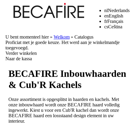
nl
Nederlands
en
English
fr
Français
cs
Ceština
U bent momenteel hier »
Welkom
»
Catalogus
Proficiat met je goede keuze. Het werd aan je winkelmandje
toegevoegd.
Verder winkelen
Naar de kassa
BECAFIRE Inbouwhaarden
& Cub'R Kachels
Onze assortiment is opgesplitst in haarden en kachels. Met
onze inbouwhaard wordt onze BECAFIRE haard volledig
ingewerkt. Kiest u voor een Cub'R kachel dan wordt onze
BECAFIRE haard een lossstaand design element in uw
interieur.