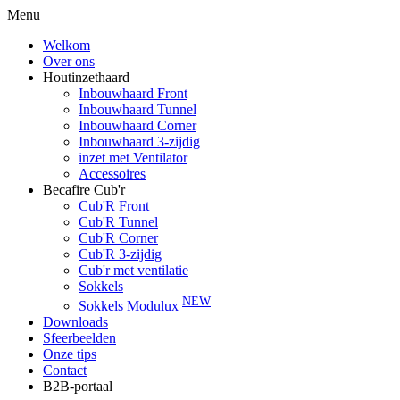
Menu
Welkom
Over ons
Houtinzethaard
Inbouwhaard Front
Inbouwhaard Tunnel
Inbouwhaard Corner
Inbouwhaard 3-zijdig
inzet met Ventilator
Accessoires
Becafire Cub'r
Cub'R Front
Cub'R Tunnel
Cub'R Corner
Cub'R 3-zijdig
Cub'r met ventilatie
Sokkels
NEW
Sokkels Modulux
Downloads
Sfeerbeelden
Onze tips
Contact
B2B-portaal